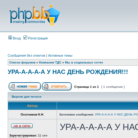
Вход
Регистрация
Сообщения без ответов
|
Активные темы
Список форумов
»
Компания ТДС
»
Мы в социальных сетях
УРА-А-А-А-А У НАС ДЕНЬ РОЖДЕНИЯ!!!
Страница
1
из
1
[ 1 сообщение ]
Версия для печати
Автор
Охотников К.Н.
Заголовок сообщения:
УРА-А-А-А-А У НАС ДЕНЬ Р
УРА-А-А-А-А У Н
Зарегистрирован:
11 сен