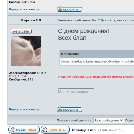
Сообщения:
2504
Вернуться к началу
Шарапов Е.В.
Заголовок сообщения:
Re: С Днем Рождения - Кли
С днем рождения!
Всех благ!
Вложение:
horoshaya-kartinka-animaciya-gif-s-dnem-roghde
Зарегистрирован:
18 янв
2021, 10:54
У вас нет необходимых прав для просмотра вложен
Сообщения:
371
_________________
Маг. Елизаровых
Вернуться к началу
Показать сообщения за:
Поле 
Страница
1
из
1
[ Сообщений: 10 ]