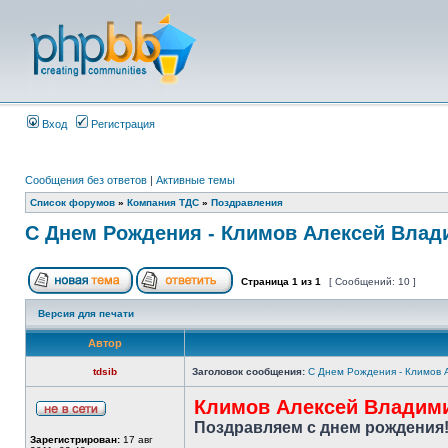
Вход
Регистрация
Сообщения без ответов
|
Активные темы
Список форумов
»
Компания ТДС
»
Поздравления
С Днем Рождения - Климов Алексей Вла
Страница
1
из
1
[ Сообщений: 10 ]
Версия для печати
Автор
tdsib
Заголовок сообщения:
С Днем Рождения - Климов 
Климов Алексей Владим
Поздравляем с днем рождения
Зарегистрирован:
17 авг