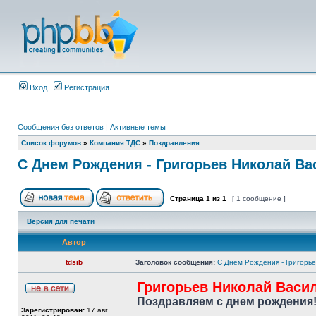
Вход
Регистрация
Сообщения без ответов
|
Активные темы
Список форумов
»
Компания ТДС
»
Поздравления
С Днем Рождения - Григорьев Николай В
Страница
1
из
1
[ 1 сообщение ]
Версия для печати
Автор
tdsib
Заголовок сообщения:
С Днем Рождения - Григорь
Григорьев Николай Васи
Поздравляем с днем рождения
Зарегистрирован:
17 авг