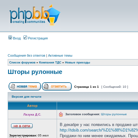
Вход
Регистрация
Сообщения без ответов
|
Активные темы
Список форумов
»
Компания ТДС
»
Новые приходы
Шторы рулонные
Страница
1
из
1
[ Сообщений: 10 ]
Версия для печати
Автор
Заголовок сообщения:
Шторы рулонные
Лазука Д.С.
В декабре у нас появились в продаже ш
http://tdsib.com/search/%D1%88%D1%8
Продажи по ним менее ожидаемых. Прошу 
Зарегистрирован:
05 июл