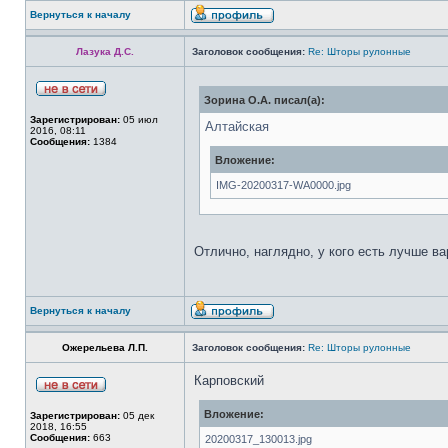
Вернуться к началу
Лазука Д.С.
Заголовок сообщения:
Re: Шторы рулонные
Зорина О.А. писал(а):
Зарегистрирован:
05 июл
Алтайская
2016, 08:11
Сообщения:
1384
Вложение:
IMG-20200317-WA0000.jpg
Отлично, наглядно, у кого есть лучше ва
Вернуться к началу
Ожерельева Л.П.
Заголовок сообщения:
Re: Шторы рулонные
Карповский
Вложение:
Зарегистрирован:
05 дек
2018, 16:55
Сообщения:
663
20200317_130013.jpg