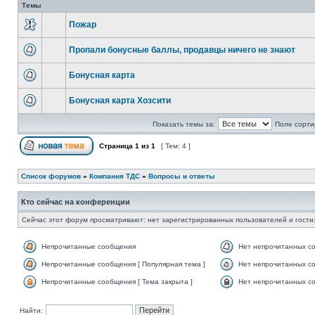
Темы
Пожар
Пропали бонусные баллы, продавцы ничего не знают
Бонусная карта
Бонусная карта Хозсити
Показать темы за:
Поле сорти
Страница
1
из
1
[ Тем: 4 ]
Список форумов
»
Компания ТДС
»
Вопросы и ответы
Кто сейчас на конференции
Сейчас этот форум просматривают: нет зарегистрированных пользователей и гости:
Непрочитанные сообщения
Нет непрочитанных с
Непрочитанные сообщения [ Популярная тема ]
Нет непрочитанных со
Непрочитанные сообщения [ Тема закрыта ]
Нет непрочитанных со
Найти: