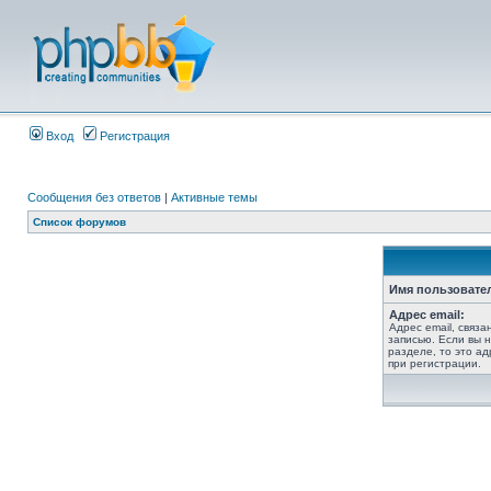
Вход
Регистрация
Сообщения без ответов
|
Активные темы
Список форумов
Имя пользовате
Адрес email:
Адрес email, связ
записью. Если вы 
разделе, то это ад
при регистрации.