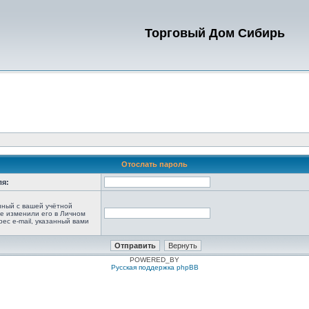
Торговый Дом Сибирь
Отослать пароль
ля:
анный с вашей учётной
не изменили его в Личном
рес e-mail, указанный вами
POWERED_BY
Русская поддержка phpBB