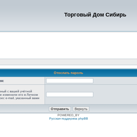
Торговый Дом Сибирь
Отослать пароль
ля:
анный с вашей учётной
не изменили его в Личном
рес e-mail, указанный вами
POWERED_BY
Русская поддержка phpBB