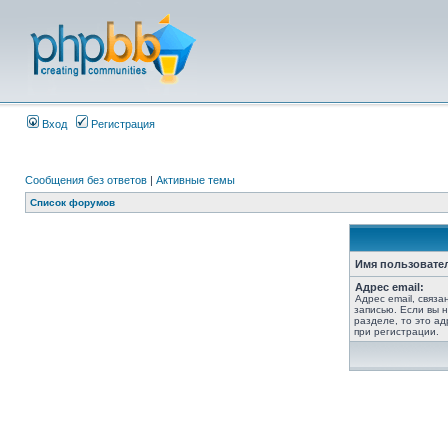
Вход
Регистрация
Сообщения без ответов
|
Активные темы
Список форумов
Имя пользовате
Адрес email:
Адрес email, связ
записью. Если вы 
разделе, то это ад
при регистрации.