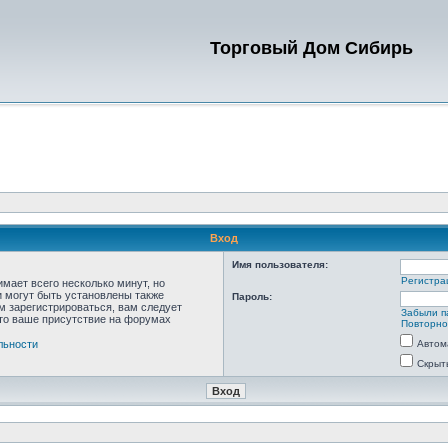
Торговый Дом Сибирь
Вход
Имя пользователя:
Регистра
мает всего несколько минут, но
 могут быть установлены также
Пароль:
м зарегистрироваться, вам следует
Забыли п
что ваше присутствие на форумах
Повторно
льности
Автом
Скрыт