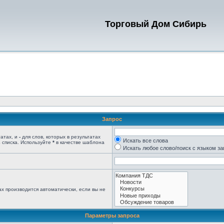
Торговый Дом Сибирь
Запрос
татах, и
-
для слов, которых в результатах
Искать все слова
 списка. Используйте
*
в качестве шаблона
Искать любое слово/поиск с языком з
х производится автоматически, если вы не
Параметры запроса