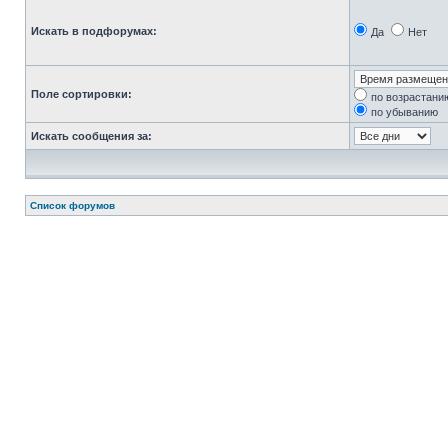
Искать в подфорумах:
Да
Нет
Поле сортировки:
по возрастани
по убыванию
Искать сообщения за:
Список форумов