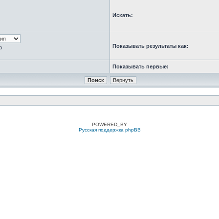
Искать:
Показывать результаты как:
ю
Показывать первые:
POWERED_BY
Русская поддержка phpBB