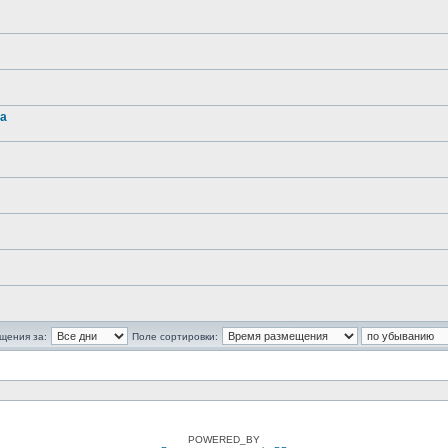
на
щения за:
Поле сортировки:
POWERED_BY