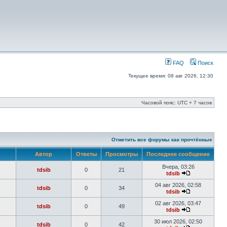
FAQ
Поиск
Текущее время: 08 авг 2026, 12:30
Часовой пояс: UTC + 7 часов
Отметить все форумы как прочтённые
Автор
Ответы
Просмотры
Последнее сообщение
Вчера, 03:26
tdsib
0
21
tdsib
04 авг 2026, 02:58
tdsib
0
34
tdsib
02 авг 2026, 03:47
tdsib
0
49
tdsib
30 июл 2026, 02:50
tdsib
0
42