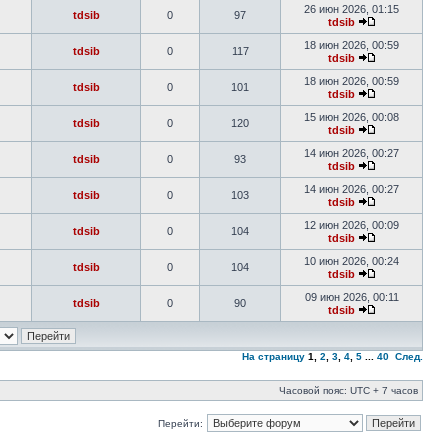
26 июн 2026, 01:15
tdsib
0
97
tdsib
18 июн 2026, 00:59
tdsib
0
117
tdsib
18 июн 2026, 00:59
tdsib
0
101
tdsib
15 июн 2026, 00:08
tdsib
0
120
tdsib
14 июн 2026, 00:27
tdsib
0
93
tdsib
14 июн 2026, 00:27
tdsib
0
103
tdsib
12 июн 2026, 00:09
tdsib
0
104
tdsib
10 июн 2026, 00:24
tdsib
0
104
tdsib
09 июн 2026, 00:11
tdsib
0
90
tdsib
На страницу
1
,
2
,
3
,
4
,
5
...
40
След.
Часовой пояс: UTC + 7 часов
Перейти: