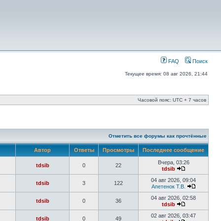
FAQ
Поиск
Текущее время: 08 авг 2026, 21:44
Часовой пояс: UTC + 7 часов
Отметить все форумы как прочтённые
Автор
Ответы
Просмотры
Последнее сообщение
Вчера, 03:26
tdsib
0
22
tdsib
04 авг 2026, 09:04
tdsib
3
122
Апетенок Т.В.
04 авг 2026, 02:58
tdsib
0
36
tdsib
02 авг 2026, 03:47
tdsib
0
49