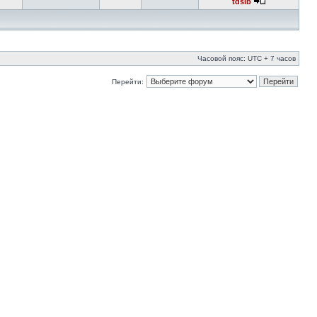
tdsib
Часовой пояс: UTC + 7 часов
Перейти: