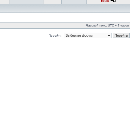
tdsib
Часовой пояс: UTC + 7 часов
Перейти: