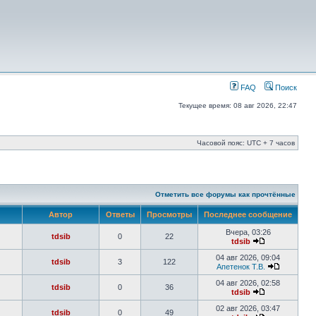
FAQ
Поиск
Текущее время: 08 авг 2026, 22:47
Часовой пояс: UTC + 7 часов
Отметить все форумы как прочтённые
Автор
Ответы
Просмотры
Последнее сообщение
Вчера, 03:26
tdsib
0
22
tdsib
04 авг 2026, 09:04
tdsib
3
122
Апетенок Т.В.
04 авг 2026, 02:58
tdsib
0
36
tdsib
02 авг 2026, 03:47
tdsib
0
49