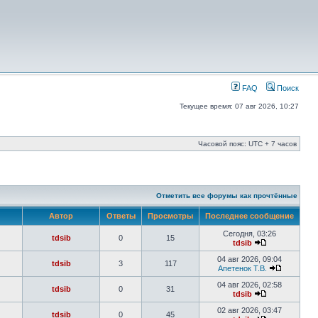
FAQ
Поиск
Текущее время: 07 авг 2026, 10:27
Часовой пояс: UTC + 7 часов
Отметить все форумы как прочтённые
Автор
Ответы
Просмотры
Последнее сообщение
Сегодня, 03:26
tdsib
0
15
tdsib
04 авг 2026, 09:04
tdsib
3
117
Апетенок Т.В.
04 авг 2026, 02:58
tdsib
0
31
tdsib
02 авг 2026, 03:47
tdsib
0
45