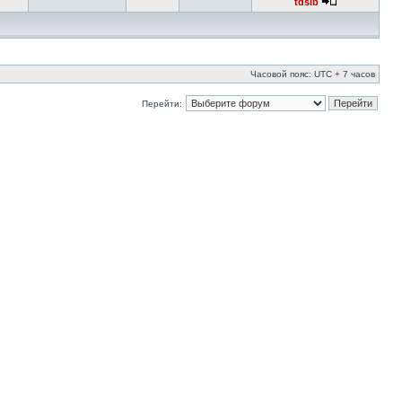
tdsib
Часовой пояс: UTC + 7 часов
Перейти: