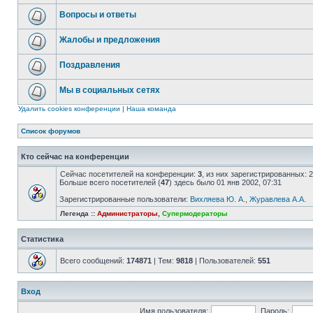
Вопросы и ответы
Жалобы и предложения
Поздравления
Мы в социальных сетях
Удалить cookies конференции
|
Наша команда
Список форумов
Кто сейчас на конференции
Сейчас посетителей на конференции:
3
, из них зарегистрированных: 
Больше всего посетителей (
47
) здесь было 01 янв 2002, 07:31
Зарегистрированные пользователи:
Вихляева Ю. А.
,
Журавлева А.А.
Легенда ::
Администраторы
,
Супермодераторы
Статистика
Всего сообщений:
174871
| Тем:
9818
| Пользователей:
551
Вход
Имя пользователя:
Пароль: