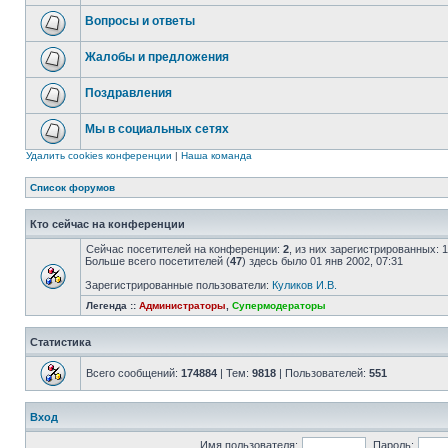
Вопросы и ответы
Жалобы и предложения
Поздравления
Мы в социальных сетях
Удалить cookies конференции
|
Наша команда
Список форумов
Кто сейчас на конференции
Сейчас посетителей на конференции:
2
, из них зарегистрированных: 
Больше всего посетителей (
47
) здесь было 01 янв 2002, 07:31
Зарегистрированные пользователи:
Куликов И.В.
Легенда ::
Администраторы
,
Супермодераторы
Статистика
Всего сообщений:
174884
| Тем:
9818
| Пользователей:
551
Вход
Имя пользователя:
Пароль: