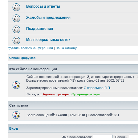
Вопросы и ответы
Жалобы и предложения
Поздравления
Мы в социальных сетях
Удалить cookies конференции
|
Наша команда
Список форумов
Кто сейчас на конференции
Сейчас посетителей на конференции:
2
, из них зарегистрированных: 
Больше всего посетителей (
47
) здесь было 01 янв 2002, 07:31
Зарегистрированные пользователи:
Ожерельева Л.П.
Легенда ::
Администраторы
,
Супермодераторы
Статистика
Всего сообщений:
174880
| Тем:
9818
| Пользователей:
551
Вход
Имя пользователя:
Пароль: